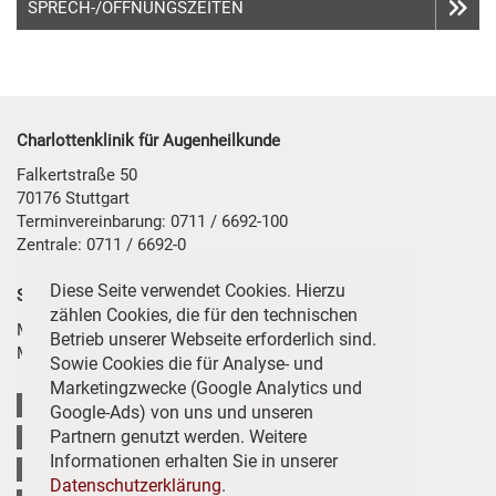
SPRECH-/ÖFFNUNGSZEITEN
Charlottenklinik für Augenheilkunde
Falkertstraße 50
70176 Stuttgart
Terminvereinbarung: 0711 / 6692-100
Zentrale: 0711 / 6692-0
Diese Seite verwendet Cookies. Hierzu
Sprechstunden der Ambulanz
zählen Cookies, die für den technischen
Mo bis Fr von 08.30 Uhr bis 12.00 Uhr
Betrieb unserer Webseite erforderlich sind.
Mo bis Do von 14.00 Uhr bis 16.00 Uhr
Sowie Cookies die für Analyse- und
Marketingzwecke (Google Analytics und
STARTSEITE
Google-Ads) von uns und unseren
Partnern genutzt werden. Weitere
KONTAKT
Informationen erhalten Sie in unserer
IMPRESSUM
Datenschutzerklärung
.